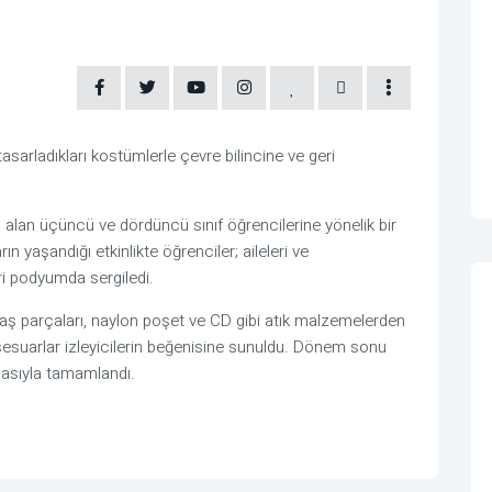
tasarladıkları kostümlerle çevre bilincine ve geri
im alan üçüncü ve dördüncü sınıf öğrencilerine yönelik bir
ın yaşandığı etkinlikte öğrenciler; aileleri ve
eri podyumda sergiledi.
maş parçaları, naylon poşet ve CD gibi atık malzemelerden
 aksesuarlar izleyicilerin beğenisine sunuldu. Dönem sonu
ılmasıyla tamamlandı.