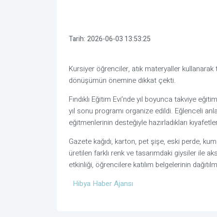
Tarih:
2026-06-03 13:53:25
Kursiyer öğrenciler, atık materyaller kullanarak 
dönüşümün önemine dikkat çekti.
Fındıklı Eğitim Evi’nde yıl boyunca takviye eğit
yıl sonu programı organize edildi. Eğlenceli anlar
eğitmenlerinin desteğiyle hazırladıkları kıyafetl
Gazete kağıdı, karton, pet şişe, eski perde, ku
üretilen farklı renk ve tasarımdaki giysiler ile
etkinliği, öğrencilere katılım belgelerinin dağıt
Hibya Haber Ajansı