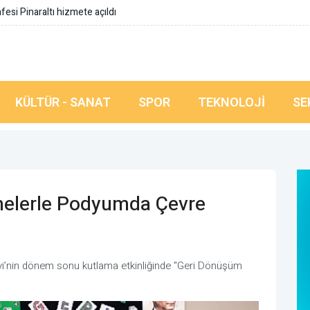
eknolojileri farkındalık eğitimi
KÜLTÜR - SANAT
SPOR
TEKNOLOJI
SE
melerle Podyumda Çevre
 Evi’nin dönem sonu kutlama etkinliğinde "Geri Dönüşüm