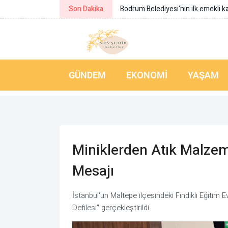
Son Dakika
DİSKİ’den stajyer öğrencilere bilgi t
GÜNDEM
EKONOMI
YAŞAM
Miniklerden Atık Malze
Mesajı
İstanbul'un Maltepe ilçesindeki Fındıklı Eğitim
Defilesi" gerçekleştirildi.