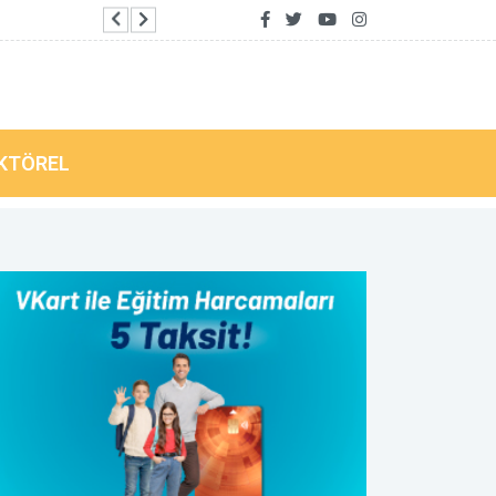
Körhat Mahallesi'nde "Çocuk Spor Şenliği" düz
KTÖREL