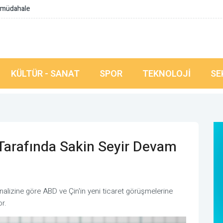
cilerine afet farkındalığı eğitimi verildi
KÜLTÜR - SANAT
SPOR
TEKNOLOJI
SE
 Tarafında Sakin Seyir Devam
 analizine göre ABD ve Çin'in yeni ticaret görüşmelerine
or.