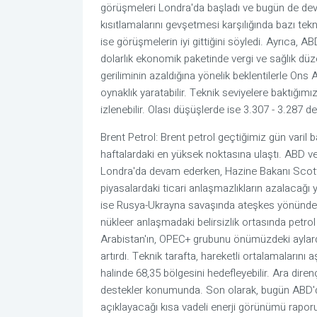
görüşmeleri Londra'da başladı ve bugün de deva
kısıtlamalarını gevşetmesi karşılığında bazı tekno
ise görüşmelerin iyi gittiğini söyledi. Ayrıca, 
dolarlık ekonomik paketinde vergi ve sağlık düzen
geriliminin azaldığına yönelik beklentilerle Ons 
oynaklık yaratabilir. Teknik seviyelere baktığımız
izlenebilir. Olası düşüşlerde ise 3.307 - 3.287 des
Brent Petrol: Brent petrol geçtiğimiz gün varil 
haftalardaki en yüksek noktasına ulaştı. ABD ve 
Londra'da devam ederken, Hazine Bakanı Scott B
piyasalardaki ticari anlaşmazlıkların azalacağı 
ise Rusya-Ukrayna savaşında ateşkes yönünde 
nükleer anlaşmadaki belirsizlik ortasında petro
Arabistan'ın, OPEC+ grubunu önümüzdeki aylarda
artırdı. Teknik tarafta, hareketli ortalamalarını
halinde 68,35 bölgesini hedefleyebilir. Ara dire
destekler konumunda. Son olarak, bugün ABD'de 
açıklayacağı kısa vadeli enerji görünümü raporu