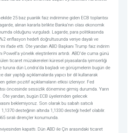
ekilde 25 baz puanlık faiz indirimine giden ECB toplantısı
arde, alınan kararla birlikte Banka'nın olası ekonomik
onumda olduğunu vurguladı. Lagarde, para politikasında
, %2 enflasyon hedefi doğrultusunda veriye dayalı ve
ini ifade etti. Öte yandan ABD Başkanı Trump faiz indirim
 Powell'a yönelik eleştirilerini artırdı. ABD'de cuma günü
tülen ticaret müzakereleri küresel piyasalarda iyimserliği
ere turuna dün Londra'da başladı ve görüşmelerin bugün de
air yaptığı açıklamalarda yapıcı bir dil kullanarak
en gelen pozitif açıklamaların etkisi izleniyor. Fed
antısı öncesinde sessizlik dönemine girmiş durumda. Yarın
i. Öte yandan, bugün ECB üyelerinden gelecek
masını beklemiyoruz. Son olarak bu sabah satıcılı
 1,1370 desteğinin altında 1,1330 desteği hedef olabilir.
465 sıralı dirençler konumunda.
iyesinden kapattı. Dün ABD ile Çin arasındaki ticaret