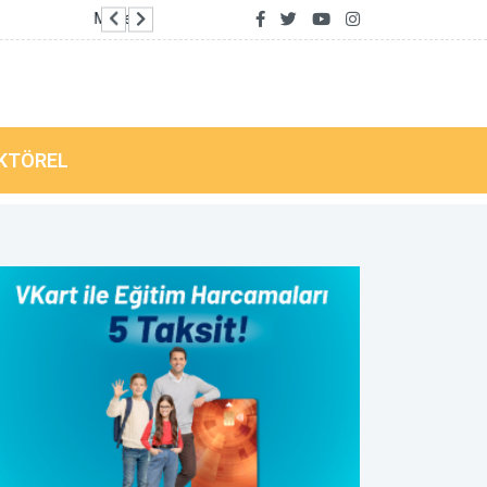
Karacabey’de metruk okul lojmanı yıkıldı
KTÖREL