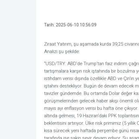
Tarih:
2025-06-10 10:56:09
Ziraat Yatırım, şu aşamada kurda 39,25 civarında
Analizi şu şekilde:
"USD/TRY: ABD'de Trump'tan faiz indirim çağrıl
tartışmalara karşın risk iştahında bir bozulma 
istihdam verisi dışında özellikle ABD ve Çin'in
iştahını destekliyor. Bugün de devam edecek müz
tavizler gündemde. Bu ortamda Dolar değer kazan
görüşmelerinden gelecek haber akışı önemli o
mayıs ayı enflasyon verisi bu hafta öne çıkıyor.
altında gelmesi, 19 Haziran'daki PPK toplantıs
beklentisini artırıyor. Ülke risk primimiz (5 yıll
kısa sürecek yeni haftada perşembe günü nisan 
tarafında ise sakin seyir devam ediyor. Şu aşa