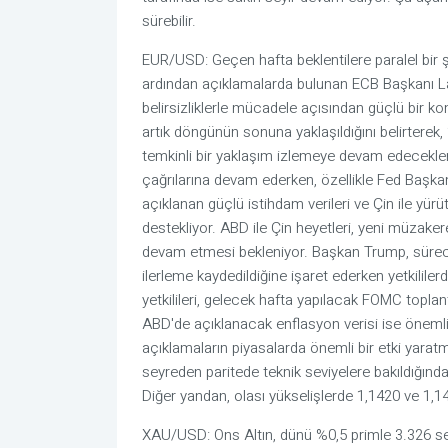
sürebilir.
EUR/USD: Geçen hafta beklentilere paralel bir ş
ardından açıklamalarda bulunan ECB Başkanı Lag
belirsizliklerle mücadele açısından güçlü bir k
artık döngünün sonuna yaklaşıldığını belirterek
temkinli bir yaklaşım izlemeye devam edecekler
çağrılarına devam ederken, özellikle Fed Başkanı
açıklanan güçlü istihdam verileri ve Çin ile yürü
destekliyor. ABD ile Çin heyetleri, yeni müzak
devam etmesi bekleniyor. Başkan Trump, sürece d
ilerleme kaydedildiğine işaret ederken yetkililerd
yetkilileri, gelecek hafta yapılacak FOMC topl
ABD'de açıklanacak enflasyon verisi ise öneml
açıklamaların piyasalarda önemli bir etki yarat
seyreden paritede teknik seviyelere bakıldığında
Diğer yandan, olası yükselişlerde 1,1420 ve 1,1
XAU/USD: Ons Altın, dünü %0,5 primle 3.326 sev