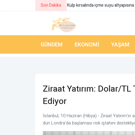
Son Dakika
Maltepe Belediyesi Yaz Okulu öğren
GÜNDEM
EKONOMI
YAŞAM
Ziraat Yatırım: Dolar/TL
Ediyor
İstanbul, 10 Haziran (Hibya) - Ziraat Yatırım'ın
dün Londra'da başlaması risk iştahını destekliy