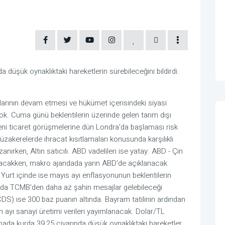
 düşük oynaklıktaki hareketlerin sürebileceğini bildirdi.
arının devam etmesi ve hükümet içerisindeki siyasi
yok. Cuma günü beklentilerin üzerinde gelen tarım dışı
 yeni ticaret görüşmelerine dün Londra'da başlaması risk
akerelerde ihracat kısıtlamaları konusunda karşılıklı
ırken, Altın satıcılı. ABD vadelileri ise yatay. ABD - Çin
lacakken, makro ajandada yarın ABD'de açıklanacak
 Yurt içinde ise mayıs ayı enflasyonunun beklentilerin
ında TCMB'den daha az şahin mesajlar gelebileceği
ık CDS) ise 300 baz puanın altında. Bayram tatilinin ardından
ayı sanayi üretimi verileri yayımlanacak. Dolar/TL
mada kurda 39,25 civarında düşük oynaklıktaki hareketler