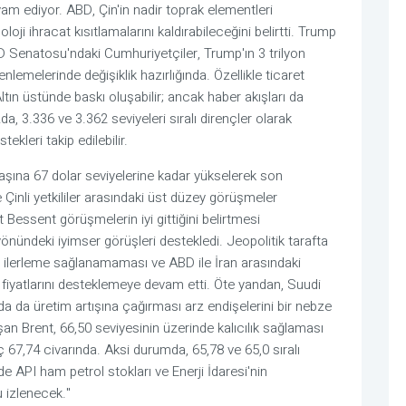
m ediyor. ABD, Çin'in nadir toprak elementleri
loji ihracat kısıtlamalarını kaldırabileceğini belirtti. Trump
ABD Senatosu'ndaki Cumhuriyetçiler, Trump'ın 3 trilyon
lemelerinde değişiklik hazırlığında. Özellikle ticaret
Altın üstünde baskı oluşabilir; ancak haber akışları da
da, 3.336 ve 3.362 seviyeleri sıralı dirençler olarak
tekleri takip edilebilir.
başına 67 dolar seviyelerine kadar yükselerek son
Çinli yetkililer arasındaki üst düzey görüşmeler
essent görüşmelerin iyi gittiğini belirtmesi
yönündeki iyimser görüşleri destekledi. Jeopolitik tarafta
ilerleme sağlanamaması ve ABD ile İran arasındaki
l fiyatlarını desteklemeye devam etti. Öte yandan, Suudi
 da üretim artışına çağırması arz endişelerini bir nebze
 aşan Brent, 66,50 seviyesinin üzerinde kalıcılık sağlaması
nç 67,74 civarında. Aksi durumda, 65,78 ve 65,0 sıralı
API ham petrol stokları ve Enerji İdaresi'nin
 izlenecek."