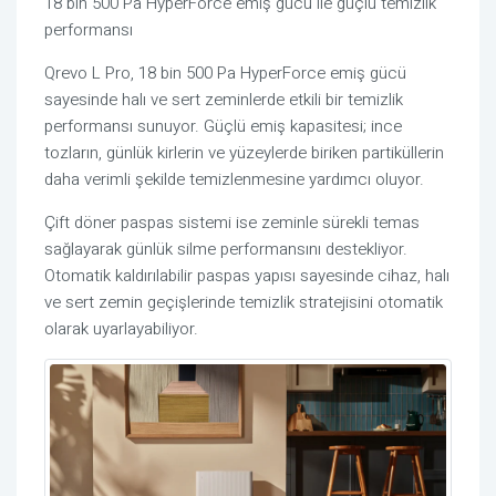
18 bin 500
Pa
HyperForce
emiş gücü ile güçlü temizlik
performansı
Qrevo
L Pro, 18 bin 500
Pa
HyperForce
emiş gücü
sayesinde halı ve sert zeminlerde etkili bir temizlik
performansı sunuyor. Güçlü emiş kapasitesi; ince
tozların, günlük kirlerin ve yüzeylerde biriken partiküllerin
daha verimli şekilde temizlenmesine yardımcı oluyor.
Çift döner paspas sistemi ise zeminle sürekli temas
sağlayarak günlük silme performansını destekliyor.
Otomatik kaldırılabilir paspas yapısı sayesinde cihaz, halı
ve sert zemin geçişlerinde temizlik stratejisini otomatik
olarak uyarlayabiliyor.