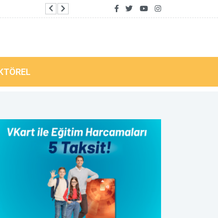
Bodrum Belediyesi'nin ilk emekli kafesi Pinaraltı
KTÖREL