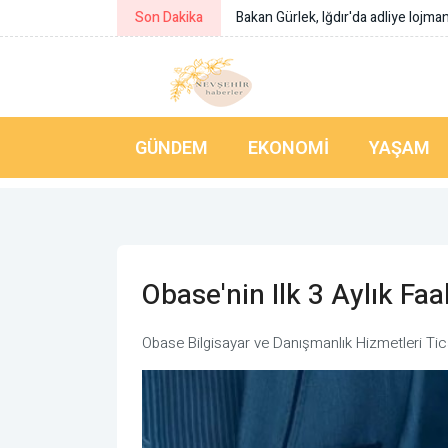
Son Dakika
Bakan Çiftçi: Türkeli’nin gönlümüz
GÜNDEM
EKONOMI
YAŞAM
Obase'nin Ilk 3 Aylık Faa
Obase Bilgisayar ve Danışmanlık Hizmetleri Ticare