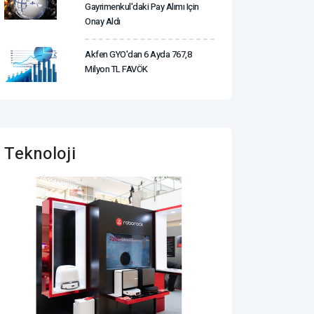
Gayrimenkul'daki Pay Alımı Için
Onay Aldı
Akfen GYO'dan 6 Ayda 767,8
Milyon TL FAVÖK
Teknoloji