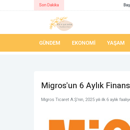
Son Dakika
Başkan Aşgın: Üçüncü sentetik sah
GÜNDEM
EKONOMI
YAŞAM
Migros'un 6 Aylık Finans
Migros Ticaret A.Ş'nin, 2025 yılı ilk 6 aylık faali