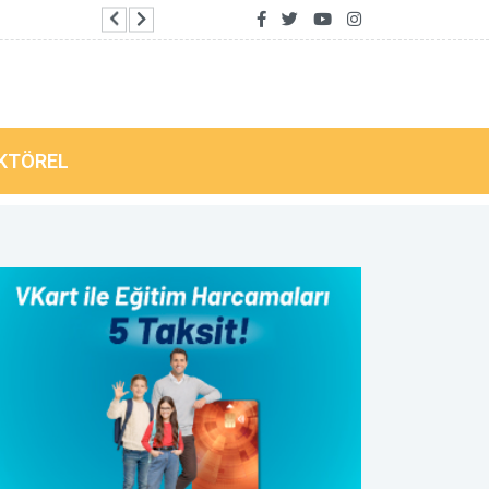
Bursa Büyükşehir'in mobil afet araçlarında son
KTÖREL