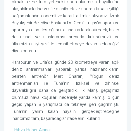
olmak üzere tüm yetenekli sporcularımızın hayallerine
ulaşabilmelerine vesile olabilmek ve sporda fırsat eşitliği
sağlamak adına önemli ve kararlı adımlar atıyoruz. İzmir
Büyükşehir Belediye Başkanı Dr. Cemil Tugay’ın spora ve
sporcuya olan desteği her alanda artarak sürecek, bizler
de ulusal ve uluslararası arenada kulübümüzü ve
ülkemizi en iyi şekilde temsil etmeye devam edeceğiz”
diye konuştu.
Karaburun ve Urla’da günde 20 kilometreye varan açık
deniz antrenmanları yaparak yarışa hazırlandıklarını
belirten antrenör Mert Onaran, “Yoğun deniz
antrenmanları ile Tuna’nın fiziksel ve zihinsel
dayanıklılığını daha da geliştirdik. İlk Manş geçişimiz
olumsuz hava koşulları nedeniyle yarıda kalmış, o gün
geçiş yapan 8 yarışmacı da tekneye geri çağrılmıştı.
Tuna’nın yarım kalan hayalini gerçekleştireceğine
inancımız tam, başaracağız” ifadelerini kullandı.
Hibya Haber Ajansı