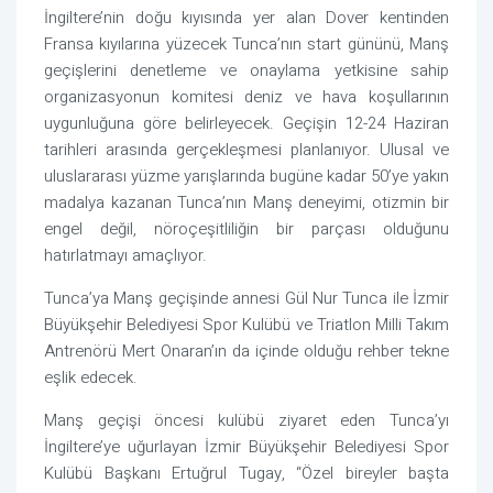
İngiltere’nin doğu kıyısında yer alan Dover kentinden
Fransa kıyılarına yüzecek Tunca’nın start gününü, Manş
geçişlerini denetleme ve onaylama yetkisine sahip
organizasyonun komitesi deniz ve hava koşullarının
uygunluğuna göre belirleyecek. Geçişin 12-24 Haziran
tarihleri arasında gerçekleşmesi planlanıyor. Ulusal ve
uluslararası yüzme yarışlarında bugüne kadar 50’ye yakın
madalya kazanan Tunca’nın Manş deneyimi, otizmin bir
engel değil, nöroçeşitliliğin bir parçası olduğunu
hatırlatmayı amaçlıyor.
Tunca’ya Manş geçişinde annesi Gül Nur Tunca ile İzmir
Büyükşehir Belediyesi Spor Kulübü ve Triatlon Milli Takım
Antrenörü Mert Onaran’ın da içinde olduğu rehber tekne
eşlik edecek.
Manş geçişi öncesi kulübü ziyaret eden Tunca’yı
İngiltere’ye uğurlayan İzmir Büyükşehir Belediyesi Spor
Kulübü Başkanı Ertuğrul Tugay, “Özel bireyler başta