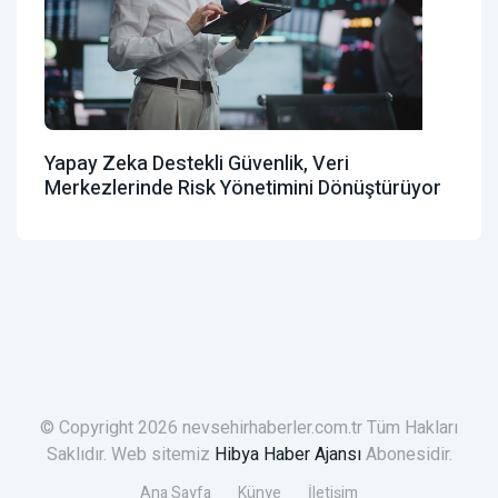
Yapay Zeka Destekli Güvenlik, Veri
Merkezlerinde Risk Yönetimini Dönüştürüyor
© Copyright 2026 nevsehirhaberler.com.tr Tüm Hakları
Saklıdır. Web sitemiz
Hibya Haber Ajansı
Abonesidir.
Ana Sayfa
Künye
İletişim