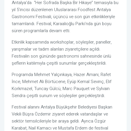
Antalya'da
“Her Sofrada Başka Bir Hikaye” temasıyla bu
yıl 5’incisi düzenlenen Uluslararası Foodfest Antalya
Gastronomi Festivali, üçüncü ve son gün etkinlikleriyle
tamamlandı. Festival,
Karaalioğlu Parkı
’nda gün boyu
süren programlarla devam etti.
Etkinlik kapsamında workshoplar, söyleşiler, paneller,
yarışmalar ve tadım alanları ziyaretçilere açıldı.
Festivalin son gününde gastronomi sahnesinde ünlü
şeflerin katılımıyla çeşitli sunumlar gerçekleştirildi.
Programda
Mehmet Yalçınkaya
,
Hazer Amani
,
Rafet
İnce
,
Mehmet Ali Börtücene
,
Eyüp Kemal Sevinç
,
Elif
Korkmazel
,
Tuncay Gülcü
,
Marc Pauquet
ve
Sylvain
Sendra
çeşitli sunum ve söyleşiler gerçekleştirdi.
Festival alanını
Antalya Büyükşehir Belediyesi
Başkan
Vekili
Büşra Özdemir
ziyaret ederek vatandaşlar ve
sektör temsilcileriyle bir araya geldi. Ayrıca
Özgür
Karabat
,
Nail Kamacı
ve
Mustafa Erdem
de festival